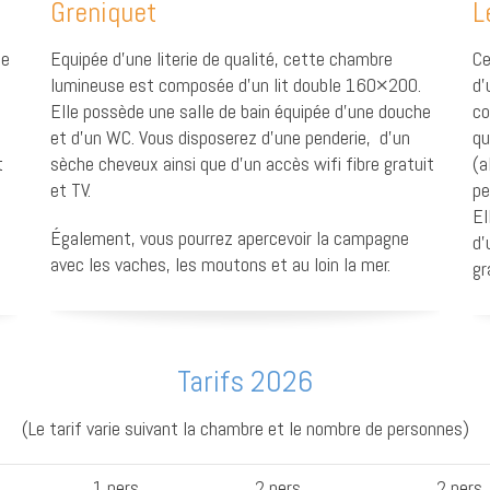
Greniquet
L
te
Equipée d’une literie de qualité, cette chambre
Ce
lumineuse est composée d’un lit double 160×200.
d’
Elle possède une salle de bain équipée d’une douche
co
et d’un WC. Vous disposerez d’une penderie, d’un
qu
t
sèche cheveux ainsi que d’un accès wifi fibre gratuit
(a
et TV.
pe
El
Également, vous pourrez apercevoir la campagne
d’
avec les vaches, les moutons et au loin la mer.
gr
Tarifs 2026
(Le tarif varie suivant la chambre et le nombre de personnes)
1 pers.
2 pers.
2 pers. 