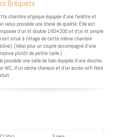
es Bréquets
tte chambre atypique équipée d’une fenêtre et
un velux possède une literie de qualité. Elle est
mposée d’un lit double 160×200 et d’un lit simple
i est situé à l’étage de cette même chambre
lcôve). (Idéal pour un couple accompagné d’une
rsonne plutôt de petite taille.)
le possède une salle de bain équipée d’une douche,
un WC, d’un sèche cheveux et d’un accès wifi fibre
atuit.
(2 lits)
3 pers.